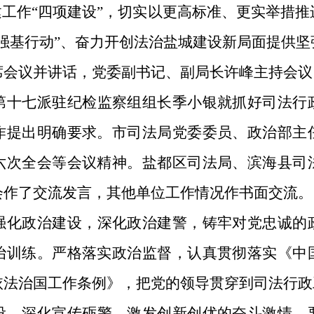
建工作“四项建设”，切实以更高标准、更实举措
强基行动”、奋力开创法治盐城建设新局面提供坚
席会议并讲话，党委副书记、副局长许峰主持会议
第十七派驻纪检监察组
组长
季小银
就抓好
司法行
作提出明确要求。市
司法局
党委委员、
政治部
主
六次全会等
会议精神
。
盐都区司法局、滨海县司
会作了交流发言，其他单位工作情况作书面交流。
强化政治建设，深化
政治建警，
铸牢对党忠诚的
治训练。严格落实政治监督，认真贯彻落实《中
依法治国工作条例》，把党的领导贯穿到司法行政
设，深化宣传砺警，激发创新创优的奋斗激情。